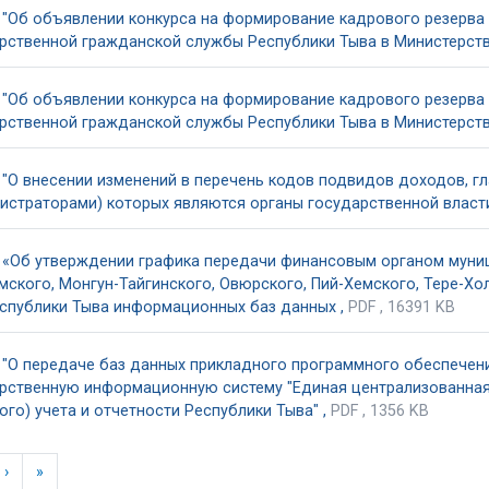
 "Об объявлении конкурса на формирование кадрового резерв
рственной гражданской службы Республики Тыва в Министерств
 "Об объявлении конкурса на формирование кадрового резерв
рственной гражданской службы Республики Тыва в Министерств
 "О внесении изменений в перечень кодов подвидов доходов, 
истраторами) которых являются органы государственной власт
 «Об утверждении графика передачи финансовым органом муниц
мского, Монгун-Тайгинского, Овюрского, Пий-Хемского, Тере-Хо
спублики Тыва информационных баз данных ,
PDF , 16391 KB
 "О передаче баз данных прикладного программного обеспечен
рственную информационную систему "Единая централизованна
ого) учета и отчетности Республики Тыва" ,
PDF , 1356 KB
›
»